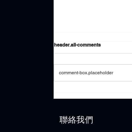
header.all-comments
comment-box.placeholder
賽珀高定 (Syber Couture) 主
辦之網絡安全展覽及研討會
2025 - 保護關鍵基礎設施（電
腦系統) 條例解析
聯絡我們