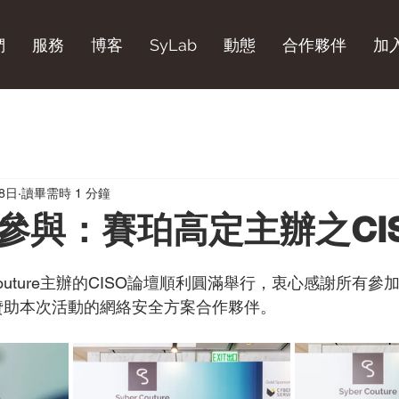
們
服務
博客
SyLab
動態
合作夥伴
加
月8日
讀畢需時 1 分鐘
參與：賽珀高定主辦之CI
 Couture主辦的CISO論壇順利圓滿舉行，衷心感謝所有
及贊助本次活動的網絡安全方案合作夥伴。