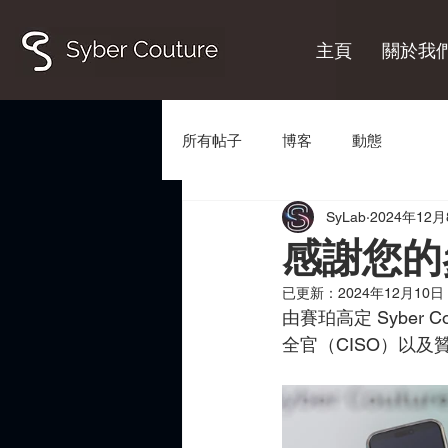
主頁
關於我
所有帖子
博客
動態
SyLab
2024年12
感謝您的
已更新：
2024年12月10日
由賽珀高定 Syber
全官（CISO）以